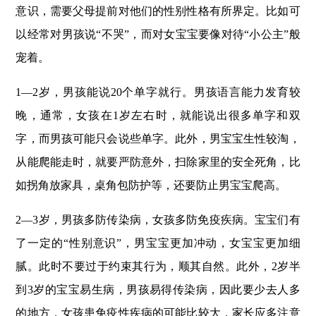
意识，需要父母提前对他们的性别性格有所界定。比如可
以经常对男孩说“不哭”，而对女宝宝要像对待“小公主”般
宠着。
1
—
2
岁，男孩能说
20
个单字就行。男孩语言能力发育较
晚，通常，女孩在
1
岁左右时，就能说出很多单字和双
字，而男孩可能只会说些单字。此外，男宝宝生性较淘，
从能爬能走时，就要严防意外，扫除家里的安全死角，比
如拐角放家具，桌角包防护等，还要防止男宝宝爬高。
2
—
3
岁，男孩多防传染病，女孩多防免疫疾病。宝宝们有
了一定的“性别意识”，男宝宝更加冲动，女宝宝更加细
腻。此时不要过于约束其行为，顺其自然。此外，
2
岁半
到
3
岁的宝宝易生病，男孩易得传染病，因此要少去人多
的地方，女孩患免疫性疾病的可能比较大，家长应多注意